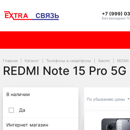
+7 (999) 0
Без выходных 1
Главная
Каталог
Телефоны и смартфоны
Xiaomi
REDMI 
REDMI Note 15 Pro 5G
Подбор параметров
В наличии
По убыванию цены
Да
REDMI Not
Интернет магазин