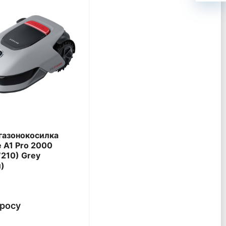
газонокосилка
 A1 Pro 2000
210) Grey
)
просу