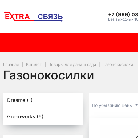
+7 (999) 0
Без выходных 1
Главная
Каталог
Товары для дачи и сада
Газонокосилки
Газонокосилки
Газонокосилки
Dreame (1)
По убыванию цены
Greenworks (6)
Газоноко