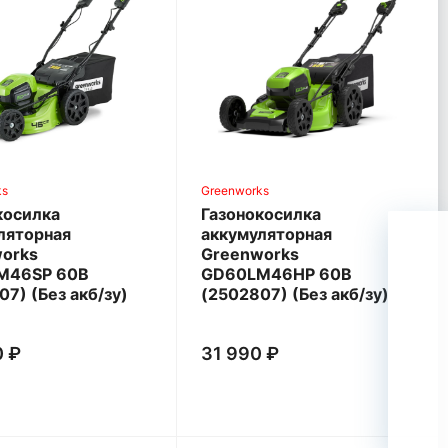
ks
Greenworks
косилка
Газонокосилка
ляторная
аккумуляторная
orks
Greenworks
M46SP 60В
GD60LM46HP 60В
7) (Без акб/зу)
(2502807) (Без акб/зу)
0 ₽
31 990 ₽