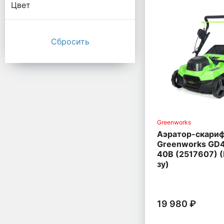
Цвет
Greenworks
Аэратор-скари
Greenworks GD4
40В (2517607) (
зу)
19 980 ₽