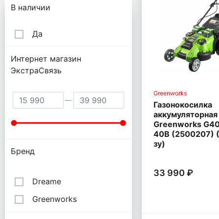
Подбор параметров
В наличии
Да
Интернет магазин
ЭкстраСвязь
Greenworks
Газонокосилка
аккумуляторная
Greenworks G4
40В (2500207) (
зу)
Бренд
33 990 ₽
Dreame
Greenworks