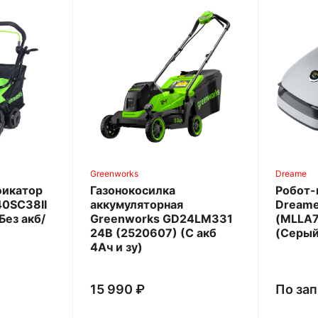
Greenworks
Dreame
фикатор
Газонокосилка
Робот-
0SC38II
аккумуляторная
Dreame
Без акб/
Greenworks GD24LM331
(MLLA7
24В (2520607) (С акб
(Серый
4Aч и зу)
15 990 ₽
По за