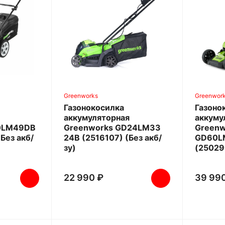
Greenworks
Greenwor
Газонокосилка
Газоно
аккумуляторная
аккуму
0LM49DB
Greenworks GD24LM33
Greenw
Без акб/
24В (2516107) (Без акб/
GD60L
зу)
(250290
22 990 ₽
39 99