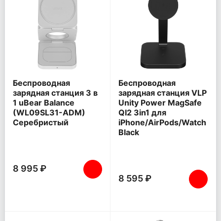
Беспроводная
Беспроводная
зарядная станция 3 в
зарядная станция VLP
1 uBear Balance
Unity Power MagSafe
(WL09SL31-ADM)
QI2 3in1 для
Серебристый
iPhone/AirPods/Watch
Black
8 995 ₽
8 595 ₽