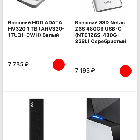
Внешний HDD ADATA
Внешний SSD Netac
HV320 1 TB (AHV320-
Z6S 480GB USB-C
1TU31-CWH) Белый
(NT01Z6S-480G-
32SL) Серебристый
7 785 ₽
7 195 ₽