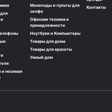
ника
Моноподы и пульты для
Контакты
селфи
 для
 и
Офисная техника и
принадлежности
телефоны
Ноутбуки и Компьютеры
ные
Товары для дома
Товары для красоты
ти
Умный дом
тели
 и носимая
а