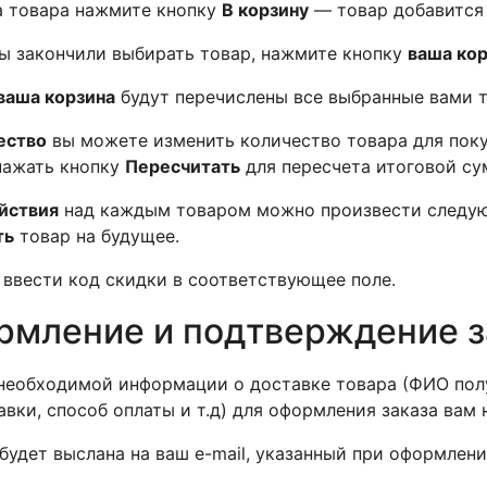
а товара нажмите кнопку
В корзину
— товар добавится 
вы закончили выбирать товар, нажмите кнопку
ваша ко
ваша корзина
будут перечислены все выбранные вами 
ество
вы можете изменить количество товара для поку
нажать кнопку
Пересчитать
для пересчета итоговой су
йствия
над каждым товаром можно произвести следу
ть
товар на будущее.
ввести код скидки в соответствующее поле.
рмление и подтверждение з
необходимой информации о доставке товара (ФИО полу
авки, способ оплаты и т.д) для оформления заказа вам
 будет выслана на ваш e-mail, указанный при оформлени