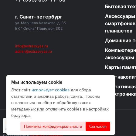
Бытовая тех
Аксессуары
г. Санкт-петербург
смартфонов
ул. Маршала Казакова, д. 35
БК "Юнона" Павильон 302
планшетов
Домашние 
info@extrasvyaz.ru
Компьютер
admin@extrasvyaz.ru
аксессуары
Карты памя
USB-накопи
Мы используем cookie
Портативная
Этот сайт
использует cookies
для сбора
электроник
статистики и анализа работы сайта. Просим
согласиться на сбор и обработку ваших
метаданных или отключить cookies в настройках
браузера.
Политика конфиденциальности
Согласен
Разработано в
«АЛЬФА Системс»