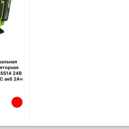
вальная
яторная
SS14 24В
С акб 2Ач