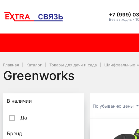
+7 (999) 0
Без выходных 1
Главная
Каталог
Товары для дачи и сада
Шлифовальные 
Greenworks
Подбор параметров
В наличии
По убыванию цены
Да
Greenwor
Бренд