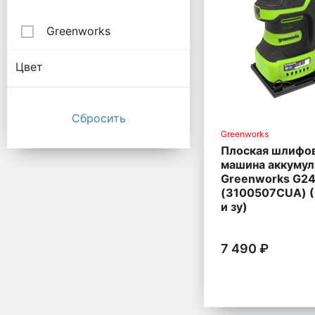
Greenworks
Цвет
Greenworks
Плоская шлифо
машина аккумул
Greenworks G24
(3100507CUA) (
и зу)
7 490 ₽