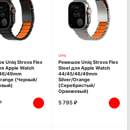
Uniq
к Uniq Strova Flex
Ремешок Uniq Strova Flex
ля Apple Watch
Steel для Apple Watch
/46/49mm
44/45/46/49mm
Orange (Черный/
Silver/Orange
евый)
(Серебристый/
Оранжевый)
₽
5 795 ₽