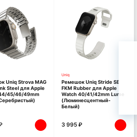
Uniq
к Uniq Strova MAG
Ремешок Uniq Stride SE
ink Steel для Apple
FKM Rubber для Apple
44/45/46/49mm
Watch 40/41/42mm Lume
 (Серебристый)
(Люминесцентный-
Белый)
₽
3 995 ₽