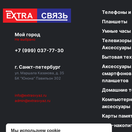
Телефоны и
Планшеты
Умные часы
Мой город
Не выбрано
Телевизоры
Аксессуары
+7 (999) 037-77-30
Бытовая тех
Аксессуары
г. Санкт-петербург
смартфонов
ул. Маршала Казакова, д. 35
БК "Юнона" Павильон 302
планшетов
Домашние 
info@extrasvyaz.ru
Компьютер
admin@extrasvyaz.ru
аксессуары
Карты памя
USB-накопи
Мы используем cookie