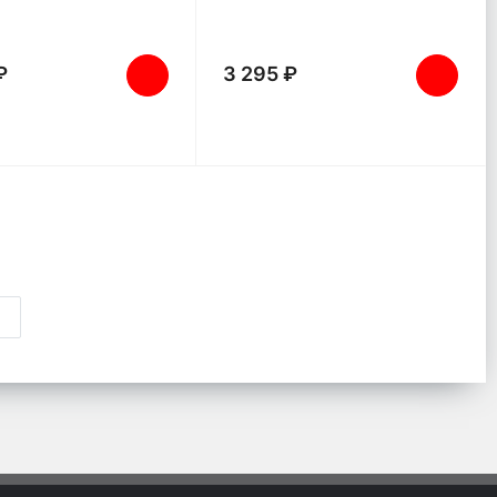
₽
3 295 ₽