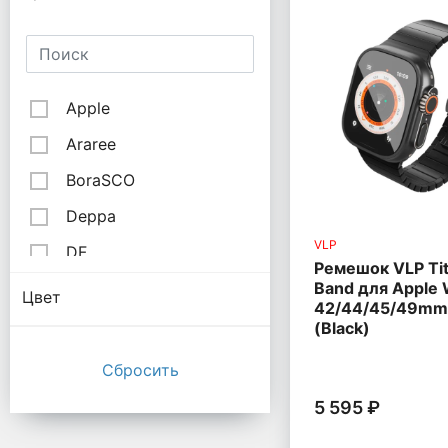
Apple
Araree
BoraSCO
Deppa
VLP
DF
Ремешок VLP Ti
Band для Apple 
Hoco
Цвет
42/44/45/49mm
Interstep
(Black)
Luxcase
no name
5 595 ₽
Pitaka