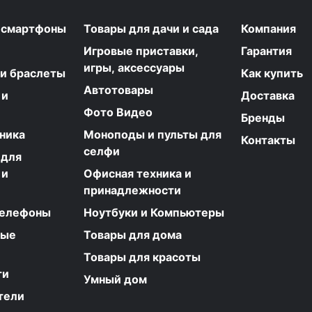
 смартфоны
Товары для дачи и сада
Компания
Игровые приставки,
Гарантия
игры, аксессуары
 и браслеты
Как купить
Автотовары
 и
Доставка
Фото Видео
Бренды
ника
Моноподы и пульты для
Контакты
селфи
 для
 и
Офисная техника и
принадлежности
телефоны
Ноутбуки и Компьютеры
ные
Товары для дома
Товары для красоты
ти
Умный дом
тели