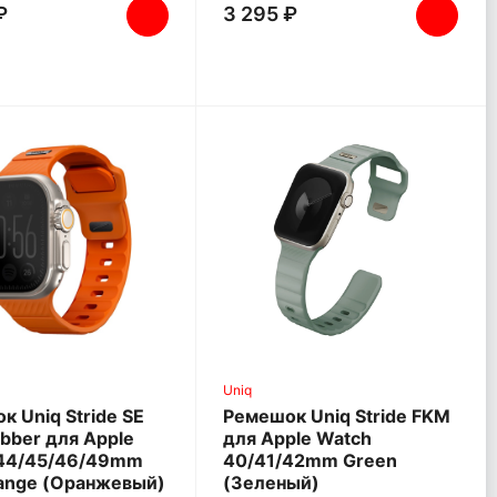
₽
3 295 ₽
Uniq
к Uniq Stride SE
Ремешок Uniq Stride FKM
bber для Apple
для Apple Watch
44/45/46/49mm
40/41/42mm Green
range (Оранжевый)
(Зеленый)