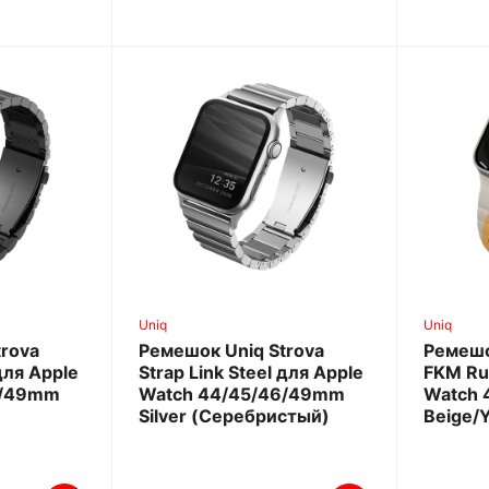
Uniq
Uniq
trova
Ремешок Uniq Strova
Ремешо
 для Apple
Strap Link Steel для Apple
FKM Ru
6/49mm
Watch 44/45/46/49mm
Watch 
Silver (Серебристый)
Beige/