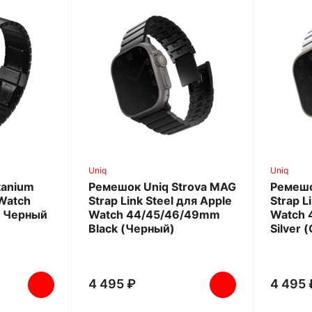
Uniq
Uniq
tanium
Ремешок Uniq Strova MAG
Ремешо
Watch
Strap Link Steel для Apple
Strap L
 Черный
Watch 44/45/46/49mm
Watch 
Black (Черный)
Silver
4 495 ₽
4 495 