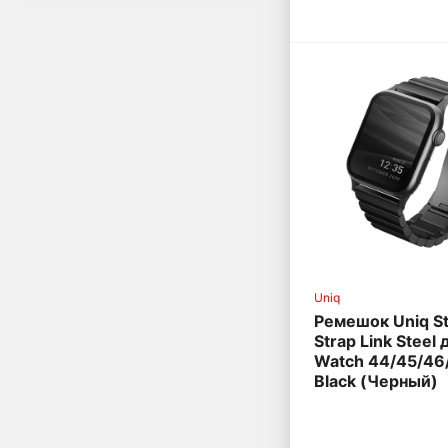
Red Line
RedLine
SwitchEasy
TemperedGlass
uBear
Uniq
VLP
Xiaomi
Uniq
Ремешок Uniq S
Strap Link Steel
Watch 44/45/4
Black (Черный)