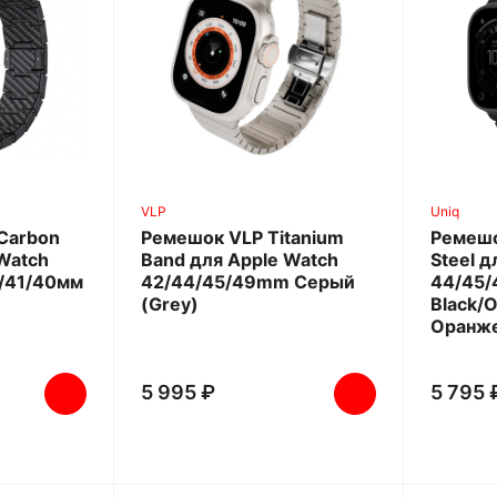
VLP
Uniq
 Carbon
Ремешок VLP Titanium
Ремешо
 Watch
Band для Apple Watch
Steel д
/41/40мм
42/44/45/49mm Серый
44/45
(Grey)
Black/
Оранж
5 995 ₽
5 795 