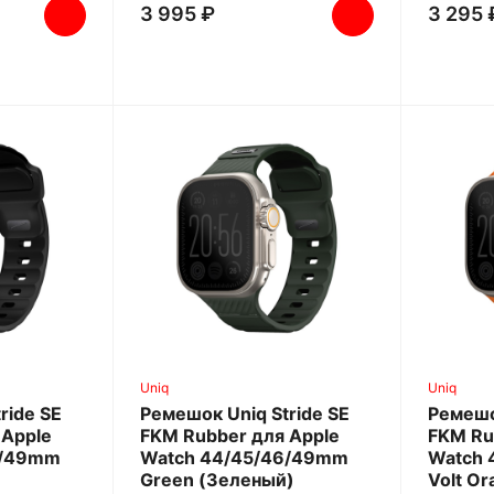
3 995 ₽
3 295 
Uniq
Uniq
ride SE
Ремешок Uniq Stride SE
Ремешо
 Apple
FKM Rubber для Apple
FKM Ru
6/49mm
Watch 44/45/46/49mm
Watch 
Green (Зеленый)
Volt O