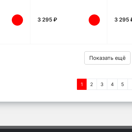
3 295 ₽
3 295 
Показать ещё
1
2
3
4
5