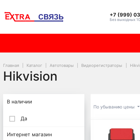
+7 (999) 0
Без выходных 1
Главная
Каталог
Автотовары
Видеорегистраторы
Hikvi
Hikvision
Подбор параметров
В наличии
По убыванию цены
Да
Hikvision
Интернет магазин