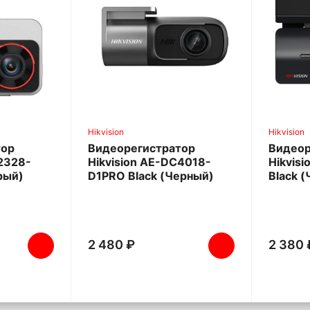
Hikvision
Hikvision
тор
Видеорегистратор
Видеор
C2328-
Hikvision AE-DC4018-
Hikvis
рый)
D1PRO Black (Черный)
Black 
2 480 ₽
2 380 