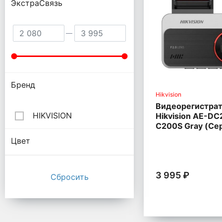
ЭкстраСвязь
Бренд
Hikvision
Видеорегистра
HIKVISION
Hikvision AE-D
C200S Gray (Се
Цвет
3 995 ₽