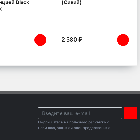
нцией Black
(Синий)
й)
2 580 ₽
Подпишитесь на полезную рассылку о
новинках, акциях и спецпредложениях