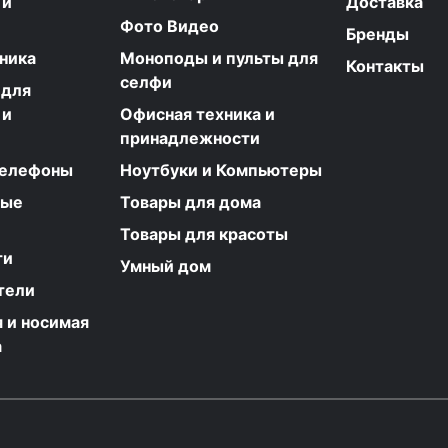
 и
Доставка
Фото Видео
Бренды
ника
Моноподы и пульты для
Контакты
селфи
 для
 и
Офисная техника и
принадлежности
телефоны
Ноутбуки и Компьютеры
ные
Товары для дома
Товары для красоты
ти
Умный дом
тели
 и носимая
а