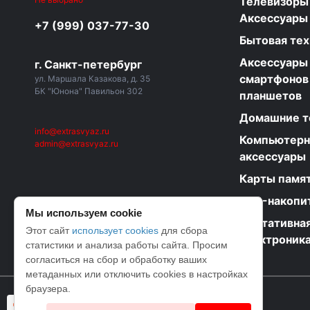
Телевизоры
Аксессуары
+7 (999) 037-77-30
Бытовая тех
Аксессуары
г. Санкт-петербург
смартфонов
ул. Маршала Казакова, д. 35
БК "Юнона" Павильон 302
планшетов
Домашние 
info@extrasvyaz.ru
Компьютер
admin@extrasvyaz.ru
аксессуары
Карты памя
USB-накопи
Мы используем cookie
Портативная
Этот сайт
использует cookies
для сбора
электроник
статистики и анализа работы сайта. Просим
согласиться на сбор и обработку ваших
метаданных или отключить cookies в настройках
браузера.