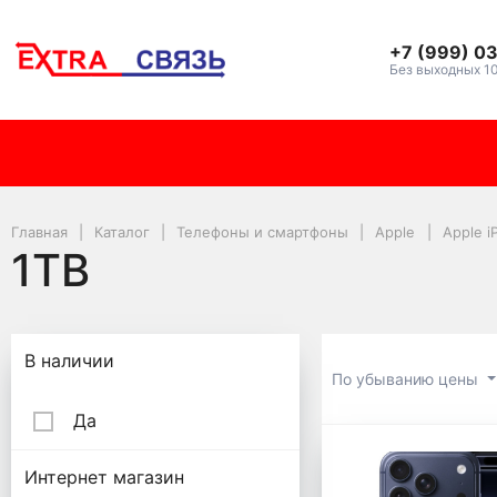
+7 (999) 0
Без выходных 1
Главная
Каталог
Телефоны и смартфоны
Apple
Apple i
1TB
Подбор параметров
В наличии
По убыванию цены
Да
1TB
Интернет магазин