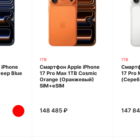
1TB
1TB
 iPhone
Смартфон Apple iPhone
Смартф
Deep Blue
17 Pro Max 1TB Cosmic
17 Pro 
Orange (Оранжевый)
(Сереб
SIM+eSIM
148 485 ₽
147 84