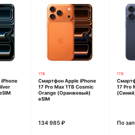
1TB
1TB
 iPhone
Смартфон Apple iPhone
Смартф
ilver
17 Pro Max 1TB Cosmic
17 Pro 
eSIM
Orange (Оранжевый)
(Синий
eSIM
134 985 ₽
По за