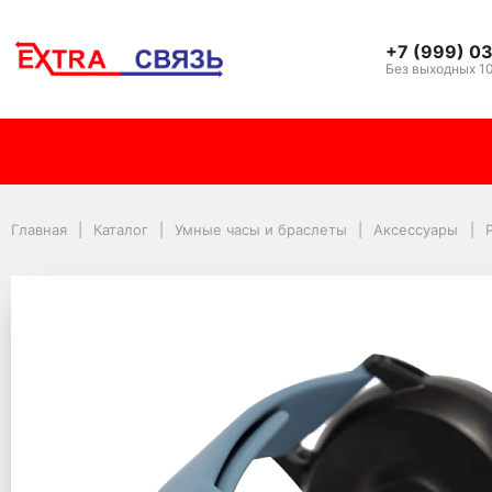
+7 (999) 0
Без выходных 1
Ремешок Red Line ун
Главная
Каталог
Умные часы и браслеты
Аксессуары