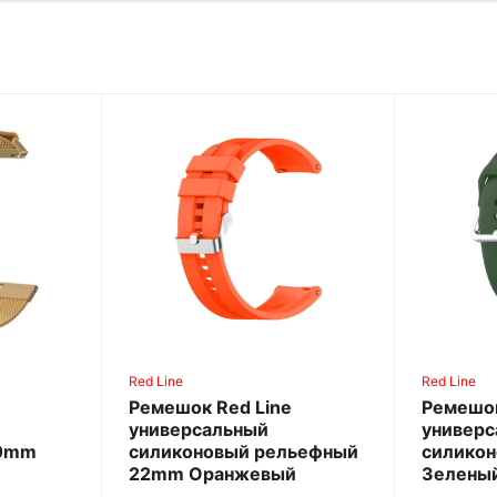
Red Line
Red Line
Ремешок Red Line
Ремешок
универсальный
универ
20mm
силиконовый рельефный
силико
22mm Оранжевый
Зелены