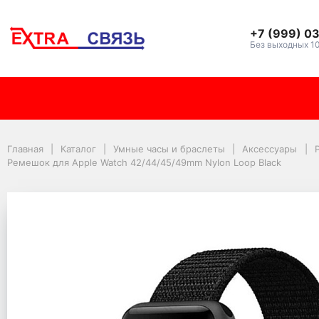
+7 (999) 0
Без выходных 1
Ремешок для Apple Wa
Главная
Каталог
Умные часы и браслеты
Аксессуары
Ремешок для Apple Watch 42/44/45/49mm Nylon Loop Black