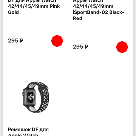
42/44/45/49mm Pink
42/44/45/49mm
Gold
iSportBand-02 Black-
Red
295 ₽
295 ₽
Ремешок DF для
Apple Watch