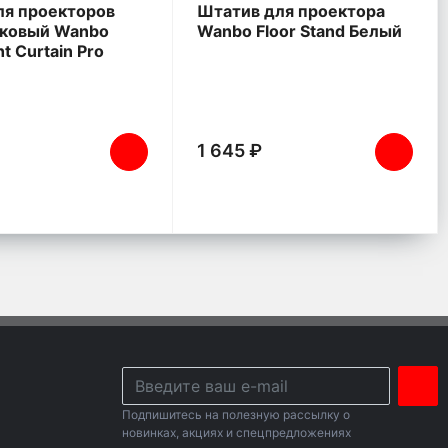
ля проекторов
Штатив для проектора
иковый Wanbo
Wanbo Floor Stand Белый
ht Curtain Pro
1 645 ₽
Подпишитесь на полезную рассылку о
новинках, акциях и спецпредложениях