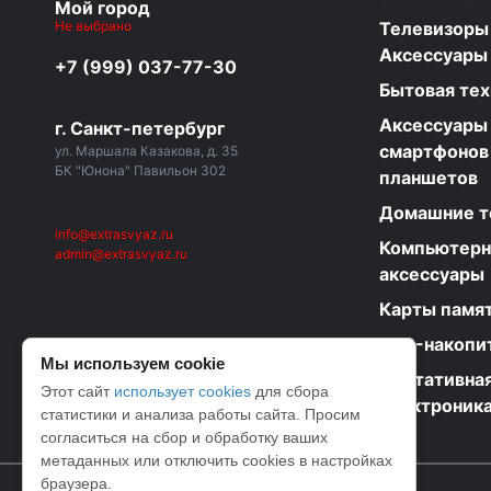
Мой город
Не выбрано
Телевизоры
Аксессуары
+7 (999) 037-77-30
Бытовая тех
Аксессуары
г. Санкт-петербург
смартфонов
ул. Маршала Казакова, д. 35
БК "Юнона" Павильон 302
планшетов
Домашние 
info@extrasvyaz.ru
Компьютер
admin@extrasvyaz.ru
аксессуары
Карты памя
USB-накопи
Мы используем cookie
Портативная
Этот сайт
использует cookies
для сбора
электроник
статистики и анализа работы сайта. Просим
согласиться на сбор и обработку ваших
метаданных или отключить cookies в настройках
браузера.