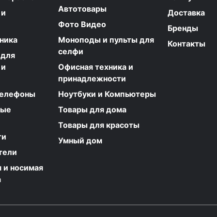
Автотовары
 и
Доставка
Фото Видео
Бренды
ника
Моноподы и пульты для
Контакты
селфи
 для
 и
Офисная техника и
принадлежности
телефоны
Ноутбуки и Компьютеры
ные
Товары для дома
Товары для красоты
ти
Умный дом
тели
 и носимая
а