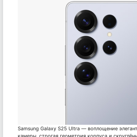
Samsung Galaxy S25 Ultra — воплощение элегант
камеры, строгая геометрия корпуса и скруглённ