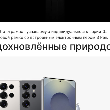
tra отражает узнаваемую индивидуальность серии Gala
новой рамке со встроенным электронным пером S Pen.
дохновлённые природ