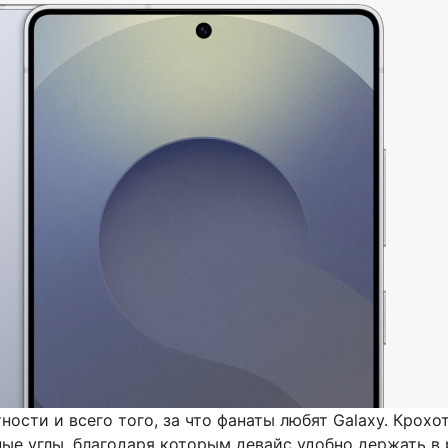
ности и всего того, за что фанаты любят Galaxy. Крох
ые углы, благодаря которым девайс удобно держать в р