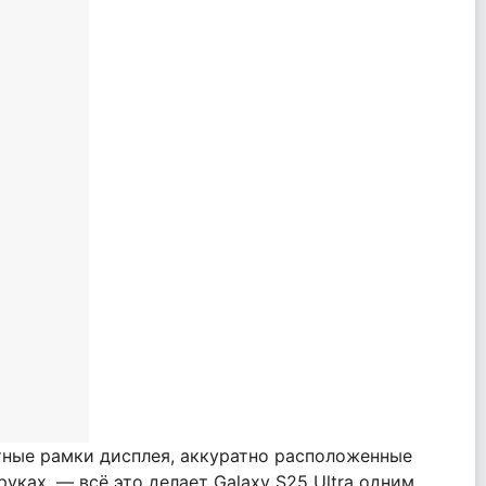
отные рамки дисплея, аккуратно расположенные
уках, — всё это делает Galaxy S25 Ultra одним