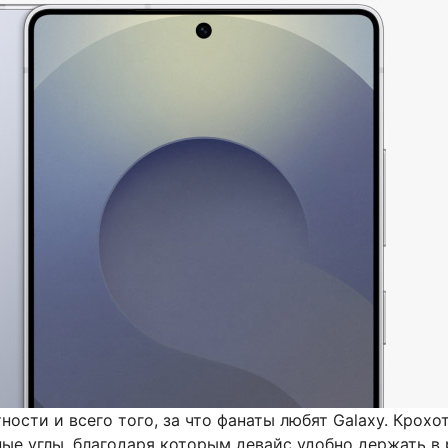
ности и всего того, за что фанаты любят Galaxy. Крох
ые углы, благодаря которым девайс удобно держать в р