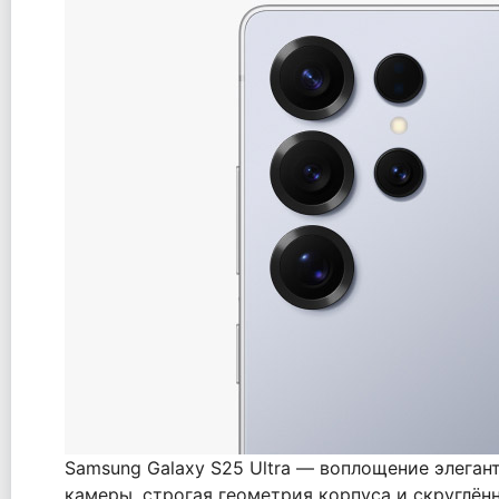
Samsung Galaxy S25 Ultra — воплощение элегант
камеры, строгая геометрия корпуса и скруглённ