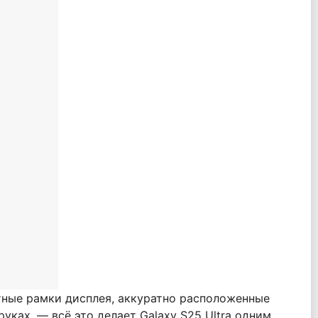
отные рамки дисплея, аккуратно расположенные
уках, — всё это делает Galaxy S25 Ultra одним