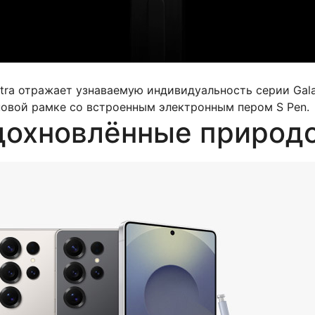
tra отражает узнаваемую индивидуальность серии Gala
новой рамке со встроенным электронным пером S Pen.
дохновлённые природ