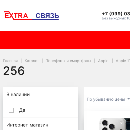
+7 (999) 0
Без выходных 1
Главная
Каталог
Телефоны и смартфоны
Apple
Apple i
256
Подбор параметров
В наличии
По убыванию цены
Да
256
Интернет магазин