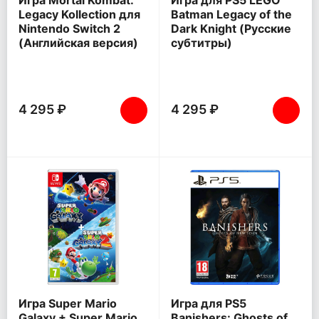
Игра Mortal Kombat:
Игра для PS5 LEGO
Legacy Kollection для
Batman Legacy of the
Nintendo Switch 2
Dark Knight (Русские
(Английская версия)
субтитры)
4 295 ₽
4 295 ₽
Игра Super Mario
Игра для PS5
Galaxy + Super Mario
Banishers: Ghosts of