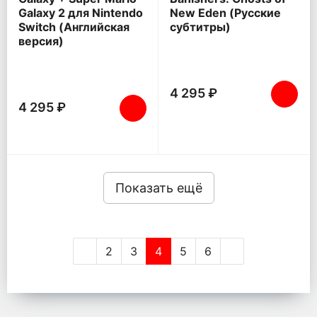
Galaxy 2 для Nintendo
New Eden (Русские
Switch (Английская
субтитры)
версия)
4 295 ₽
4 295 ₽
Показать ещё
2
3
4
5
6